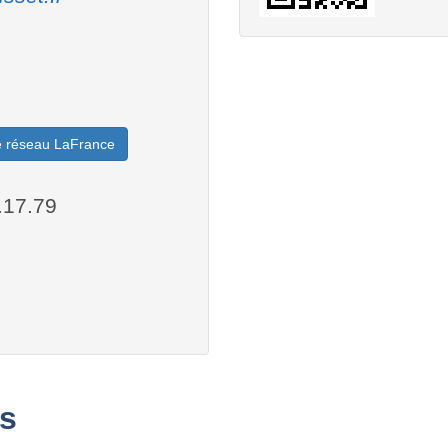
le réseau LaFrance
.17.79
s