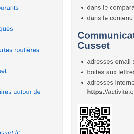
dans le compara
burants
dans le contenu 
iques
Communicati
Cusset
rtes routières
adresses email 
set
boites aux lettr
adresses interne
aires autour de
https
://activité.
sset.fr"